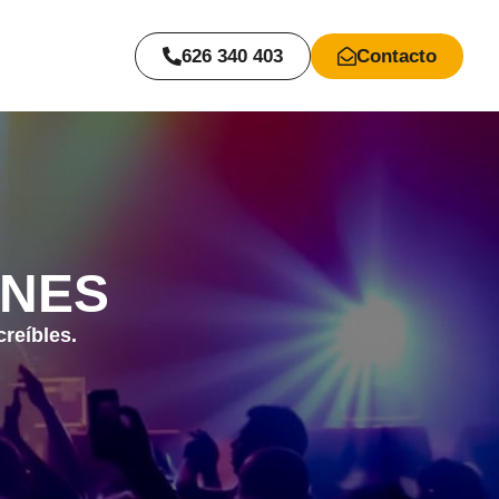
626 340 403
Contacto
ONES
creíbles.